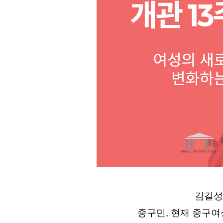
김길성
중구민,
현재 중구여