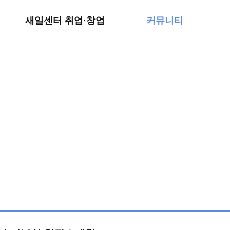
예비창업(인큐베이팅)
서식다운로드
새일센터 취업·창업
커뮤니티
기관소식
커뮤니티
기관소식